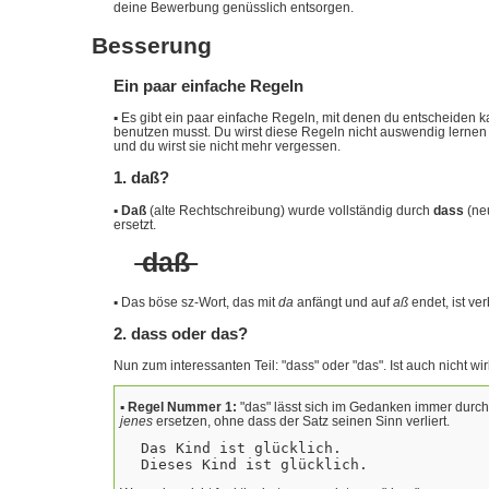
deine Bewerbung genüsslich entsorgen.
Besserung
Ein paar einfache Regeln
▪
Es gibt ein paar einfache Regeln, mit denen du entscheiden k
benutzen musst. Du wirst diese Regeln nicht auswendig lernen 
und du wirst sie nicht mehr vergessen.
1. daß?
▪
Daß
(alte Rechtschreibung) wurde vollständig durch
dass
(ne
ersetzt.
daß
▪
Das böse sz-Wort, das mit
da
anfängt und auf
aß
endet, ist ve
2. dass oder das?
Nun zum interessanten Teil: "dass" oder "das". Ist auch nicht wir
▪
Regel Nummer 1:
"das" lässt sich im Gedanken immer durc
jenes
ersetzen, ohne dass der Satz seinen Sinn verliert.
Das Kind ist glücklich.
Dieses Kind ist glücklich.