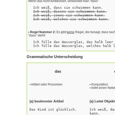
Wenn das nicht funktioniert, verwendet man "dass"
Ich weiß, dass sie schwimmen kann.
Ich weiß, dieses sie schwimmen kann.
Ich weiß, jenes sie schwimmen kann.
Ich weiß, welches sie schwimmen kann.
▪
Regel Nummer 2:
Es gibt
keine
Regel, die besagt, dass n
"dass" steht!
Ich fülle das Wasserglas, das halb leer
Ich fülle das Wasserglas, welches halb 
Grammatische Unterscheidung
das
▪
Artikel oder Pronomen
▪
Konjunktion
▪
leitet einen Nebe
(a) bestimmter Artikel
(a) Leitet Objekt
Das Kind ist glücklich.
Ich weiß, da
kann.