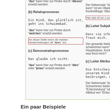
"
das
" kann hier zur Probe durch "
dieses
"
ersetzt werden.
Der Nebensatz "d
kann" ist ein Obje
Kontrollfrage: Wa
(b) Relativpronomen
Hier wird oft ein s v
Ein Kind, das glücklich ist,
geht ins Schwimmbad.
(b) Leitet Subje
"
das
" kann hier zur Probe durch
"
welches
" ersetzt werden.
Dass sie sch
freut mich.
An dieser Stelle treten die meisten
Verwechselungen mit "
dass
" auf.
Der gesamte Nebe
schwimmen kann" 
Hauptsatzes. Kont
(c) Demonstrativpronomen
was freut mich?
Das glaube ich nicht.
(c) Leitet Attrib
"
das
" kann hier zur Probe durch "
dies
"
oder "
jenes
" ersetzt werden.
Die Entschei
unserem Kind
beibringen, 
Der Nebensatz "d
Schwimmen beibri
"Entscheidung" nä
Attribut von "Ents
Ein paar Beispiele