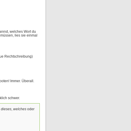
annst, welches Wort du
müssen, lies sie einmal
ue Rechtschreibung)
rboten! Immer. Überall.
klich schwer.
h
dieses
,
welches
oder