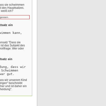
ass sie schwimmen
kt des Hauptsatzes.
s weiß ich?
ergessen.
ktsatz ein
wimmen kann,
nsatz "Dass sie
ist das Subjekt des
rollfrage: Wer oder
utsatz ein
dung, dass wir
 Schwimmen
war gut.
ass wir unserem Kind
ngen" beschreibt
her und ist daher ein
cheidung".