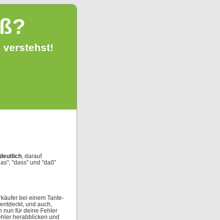
aß?
 verstehst!
deutlich
, darauf
as", "dass" und "daß"
käufer bei einem Tante-
 entdeckt, und auch,
h nun für deine Fehler
ehler herabblicken und