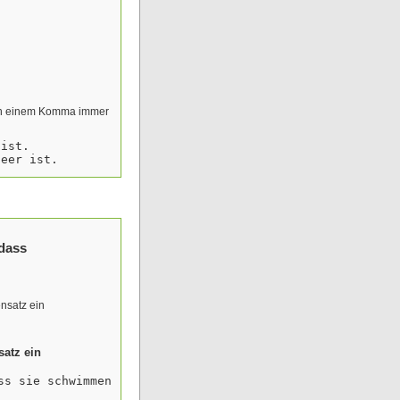
ach einem Komma immer
 ist.
leer ist.
dass
nsatz ein
satz ein
ss sie schwimmen