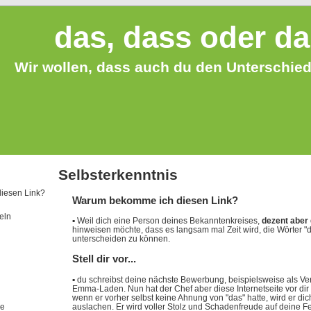
das, dass oder d
Wir wollen, dass auch du den Unterschied
Selbsterkenntnis
iesen Link?
Warum bekomme ich diesen Link?
eln
▪
Weil dich eine Person deines Bekanntenkreises,
dezent aber 
hinweisen möchte, dass es langsam mal Zeit wird, die Wörter "d
unterscheiden zu können.
Stell dir vor...
▪
du schreibst deine nächste Bewerbung, beispielsweise als Ver
Emma-Laden. Nun hat der Chef aber diese Internetseite vor dir
wenn er vorher selbst keine Ahnung von "das" hatte, wird er dic
auslachen. Er wird voller Stolz und Schadenfreude auf deine F
de