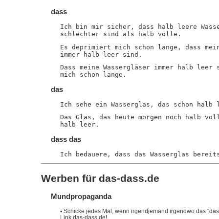
dass
Ich bin mir sicher, dass halb leere Wass
schlechter sind als halb volle.
Es deprimiert mich schon lange, dass mei
immer halb leer sind.
Dass meine Wassergläser immer halb leer 
mich schon lange.
das
Ich sehe ein Wasserglas, das schon halb 
Das Glas, das heute morgen noch halb vol
halb leer.
dass das
Ich bedauere, dass das Wasserglas bereit
Werben für das-dass.de
Mundpropaganda
▪
Schicke jedes Mal, wenn irgendjemand irgendwo das "dass"
Link
das-dass.de
!